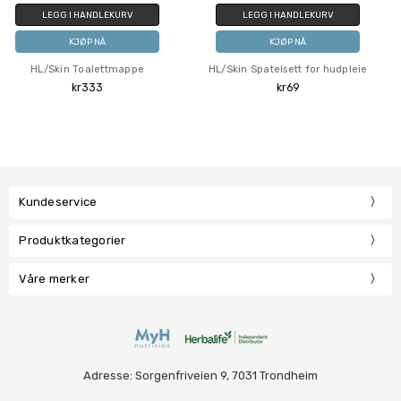
LEKURV
LEGG I HANDLEKURV
LEGG I HAND
Å
KJØP NÅ
KJØP N
ettmappe
HL/Skin Spatelsett for hudpleie
HL/Skin Nourishi
3
kr69
kr62
Kundeservice
Produktkategorier
Våre merker
Adresse: Sorgenfriveien 9, 7031 Trondheim