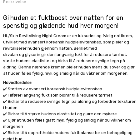
Beskrivelse
Gi huden et fuktboost over natten for en
spenstig og glødende hud hver morgen!
HL/Skin Revitalising Night Cream er en luksuriøs og fyldig nattkrem,
utviklet med avansert koreansk hudpleievitenskap, som pleier og
revitaliserer huden gjennom natten. Beriket med
skvalan og glyserin gir den langvarig fukt for å redusere tørrhet,
støtte hudens elastisitet og bidra til å redusere synlige tegn på
aldring. Denne nærende kremen pleier huden mens du
sover og gjør
at huden føles fyldig, myk og smidig når du våkner om morgenen.
Hovedfordeler:
✔️
Støttes av avansert koreansk hudpleievitenskap
✔️ Tilfører langvarig fukt som bidrar til å redusere tørrhet
✔️ Bidrar til å redusere synlige tegn på aldring og forbedrer teksturen
i huden
✔️ Bidrar til å styrke hudens elastisitet og gjøre den mykere
✔️ Gjør at huden føles glatt, myk, fyldig og smidig når du våkner om
morgenen
✔️ Bidrar til å opprettholde hudens fuktbalanse for en behagelig og
pleiet hud