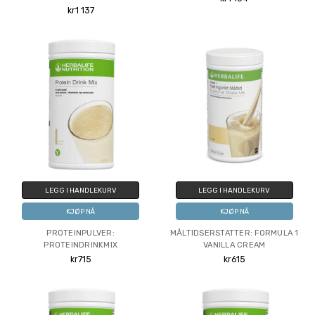
kr1 137
LEGG I HANDLEKURV
LEGG I HANDLEKURV
KJØP NÅ
KJØP NÅ
PROTEINPULVER:
MÅLTIDSERSTATTER: FORMULA 1
PROTEINDRINKMIX
VANILLA CREAM
kr715
kr615