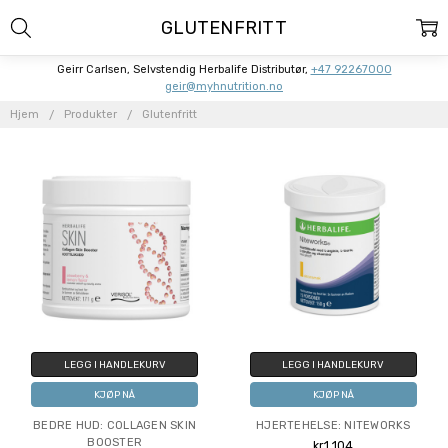
GLUTENFRITT
Geirr Carlsen, Selvstendig Herbalife Distributør,
+47 92267000
geir@myhnutrition.no
Hjem
Produkter
Glutenfritt
LEGG I HANDLEKURV
LEGG I HANDLEKURV
KJØP NÅ
KJØP NÅ
BEDRE HUD: COLLAGEN SKIN
HJERTEHELSE: NITEWORKS
BOOSTER
kr1 104