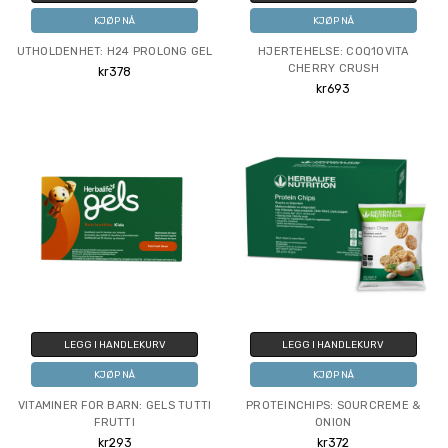
KJØP NÅ
KJØP NÅ
UTHOLDENHET: H24 PROLONG GEL
HJERTEHELSE: COQ10VITA
CHERRY CRUSH
kr378
kr693
LEGG I HANDLEKURV
LEGG I HANDLEKURV
KJØP NÅ
KJØP NÅ
VITAMINER FOR BARN: GELS TUTTI
PROTEINCHIPS: SOURCREME &
FRUTTI
ONION
kr293
kr372