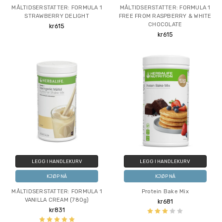
MÅLTIDSERSTATTER: FORMULA 1
MÅLTIDSERSTATTER: FORMULA 1
STRAWBERRY DELIGHT
FREE FROM RASPBERRY & WHITE
CHOCOLATE
kr615
kr615
LEGG I HANDLEKURV
LEGG I HANDLEKURV
KJØP NÅ
KJØP NÅ
MÅLTIDSERSTATTER: FORMULA 1
Protein Bake Mix
VANILLA CREAM (780g)
kr681
kr831