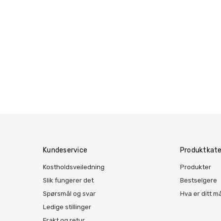
Kundeservice
Produktkate
Kostholdsveiledning
Produkter
Slik fungerer det
Bestselgere
Spørsmål og svar
Hva er ditt m
Ledige stillinger
Frakt og retur