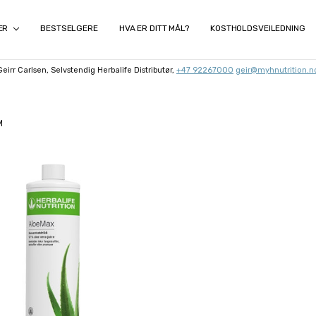
ER
BESTSELGERE
HVA ER DITT MÅL?
KOSTHOLDSVEILEDNING
Geirr Carlsen, Selvstendig Herbalife Distributør,
+47 92267000
geir@myhnutrition.n
M