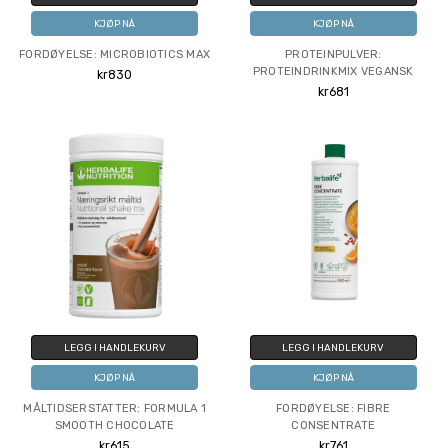
KJØP NÅ
KJØP NÅ
FORDØYELSE: MICROBIOTICS MAX
PROTEINPULVER:
PROTEINDRINKMIX VEGANSK
kr830
kr681
LEGG I HANDLEKURV
LEGG I HANDLEKURV
KJØP NÅ
KJØP NÅ
MÅLTIDSERSTATTER: FORMULA 1
FORDØYELSE: FIBRE
SMOOTH CHOCOLATE
CONSENTRATE
kr615
kr761