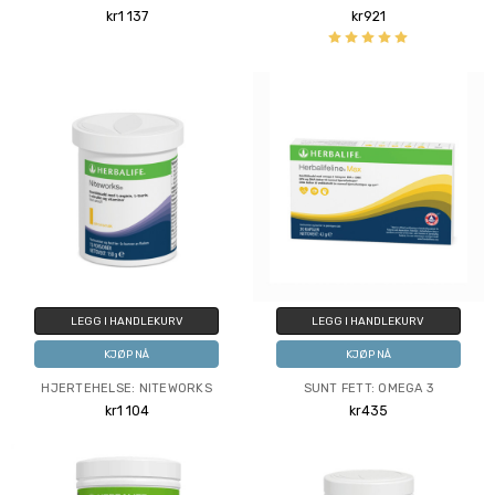
kr1 137
kr921
LEGG I HANDLEKURV
LEGG I HANDLEKURV
KJØP NÅ
KJØP NÅ
HJERTEHELSE: NITEWORKS
SUNT FETT: OMEGA 3
kr1 104
kr435