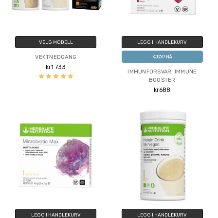
VELG MODELL
LEGG I HANDLEKURV
VEKTNEDGANG
KJØP NÅ
kr1 733
IMMUNFORSVAR: IMMUNE
BOOSTER
kr688
LEGG I HANDLEKURV
LEGG I HANDLEKURV