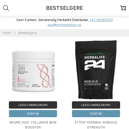
BESTSELGERE
Geirr Carlsen, Selvstendig Herbalife Distributør,
+47 92267000
geir@myhnutrition.no
Hjem
Bestselgere
LEGG I HANDLEKURV
LEGG I HANDLEKURV
KJØP NÅ
KJØP NÅ
BEDRE HUD: COLLAGEN SKIN
ETTER TRENING: REBUILD
BOOSTER
STRENGTH