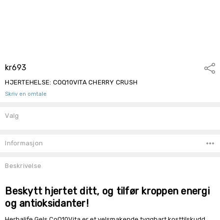
kr693
Del
HJERTEHELSE: COQ10VITA CHERRY CRUSH
Skriv en omtale
Valg
Lagerbeholdning:
Informasjon
Beskrivelse
Beskytt hjertet ditt, og tilfør kroppen energi
og antioksidanter!
Herbalife Gels CoQ10Vita er et velsmakende tyggbart kosttilskudd