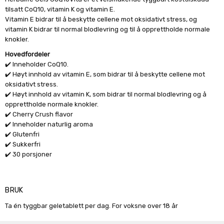
tilsatt CoQ10, vitamin K og vitamin E.
Vitamin E bidrar til å beskytte cellene mot oksidativt stress, og
vitamin K bidrar til normal blodlevring og til å opprettholde normale
knokler.
Hovedfordeler
✔️
Inneholder CoQ10.
✔️
Høyt innhold av vitamin E, som bidrar til å beskytte cellene mot
oksidativt stress.
✔️
Høyt innhold av vitamin K, som bidrar til normal blodlevring og å
opprettholde normale knokler.
✔️
Cherry Crush flavor
✔️ Inneholder naturlig aroma
✔️ Glutenfri
✔️ Sukkerfri
✔️ 30 porsjoner
BRUK
Ta én tyggbar geletablett per dag. For voksne over 18 år