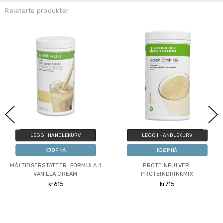
Relaterte produkter
LEGG I HANDLEKURV
LEGG I HANDLEKURV
KJØP NÅ
KJØP NÅ
MÅLTIDSERSTATTER: FORMULA 1
PROTEINPULVER:
VANILLA CREAM
PROTEINDRINKMIX
kr615
kr715