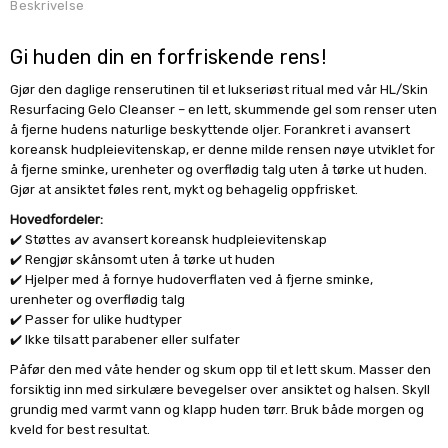
Beskrivelse
Gi huden din en forfriskende rens!
Gjør den daglige renserutinen til et lukseriøst ritual med vår HL/Skin
Resurfacing Gelo Cleanser – en lett, skummende gel som renser uten
å fjerne hudens naturlige beskyttende oljer. Forankret i avansert
koreansk hudpleievitenskap, er denne milde rensen nøye utviklet for
å fjerne sminke, urenheter og overflødig talg uten å tørke ut huden.
Gjør at ansiktet føles rent, mykt og behagelig oppfrisket.
Hovedfordeler:
✔️
Støttes av avansert koreansk hudpleievitenskap
✔️
Rengjør skånsomt uten å tørke ut huden
✔️
Hjelper med å fornye hudoverflaten ved å fjerne sminke,
urenheter og overflødig talg
✔️
Passer for ulike hudtyper
✔️
Ikke tilsatt parabener eller sulfater
Påfør den med våte hender og skum opp til et lett skum. Masser den
forsiktig inn med sirkulære bevegelser over ansiktet og halsen. Skyll
grundig med varmt vann og klapp huden tørr. Bruk både morgen og
kveld for best resultat.