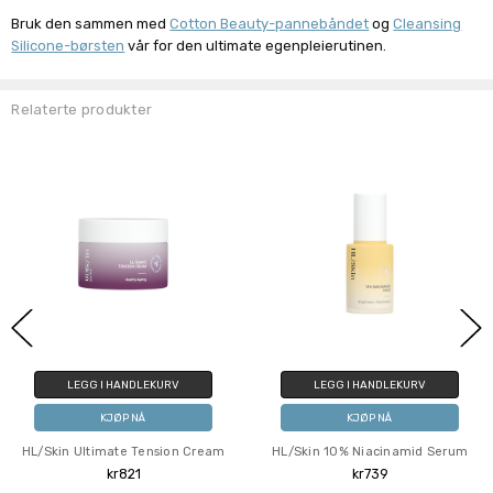
Bruk den sammen med
Cotton Beauty-pannebåndet
og
Cleansing
Silicone-børsten
vår for den ultimate egenpleierutinen.
Relaterte produkter
LEGG I HANDLEKURV
LEGG I HANDLEKURV
KJØP NÅ
KJØP NÅ
HL/Skin Ultimate Tension Cream
HL/Skin 10% Niacinamid Serum
kr821
kr739