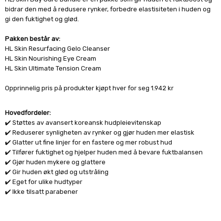
bidrar den med å redusere rynker, forbedre elastisiteten i huden og
gi den fuktighet og glød.
Pakken består av:
HL Skin Resurfacing Gelo Cleanser
HL Skin Nourishing Eye Cream
HL Skin Ultimate Tension Cream
Opprinnelig pris på produkter kjøpt hver for seg 1.942 kr
Hovedfordeler:
✔️
Støttes av avansert koreansk hudpleievitenskap
✔️
Reduserer synligheten av rynker og gjør huden mer elastisk
✔️
Glatter ut fine linjer for en fastere og mer robust hud
✔️
Tilfører fuktighet og hjelper huden med å bevare fuktbalansen
✔️
Gjør huden mykere og glattere
✔️
Gir huden økt glød og utstråling
✔️ Eget for ulike hudtyper
✔️ Ikke tilsatt parabener