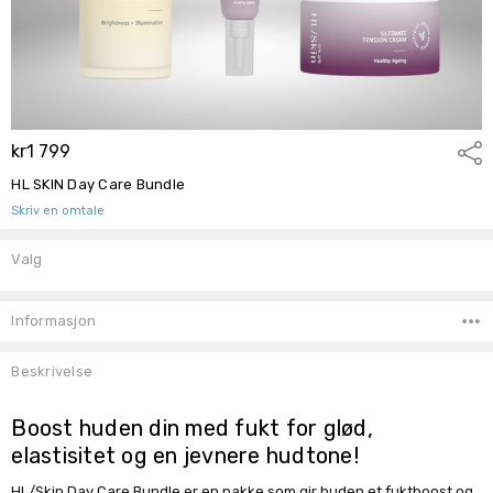
kr1 799
Del
HL SKIN Day Care Bundle
Skriv en omtale
Valg
Lagerbeholdning:
Informasjon
Beskrivelse
Boost huden din med fukt for glød,
elastisitet og en jevnere hudtone!
HL/Skin Day Care Bundle er en pakke som gir huden et fuktboost og